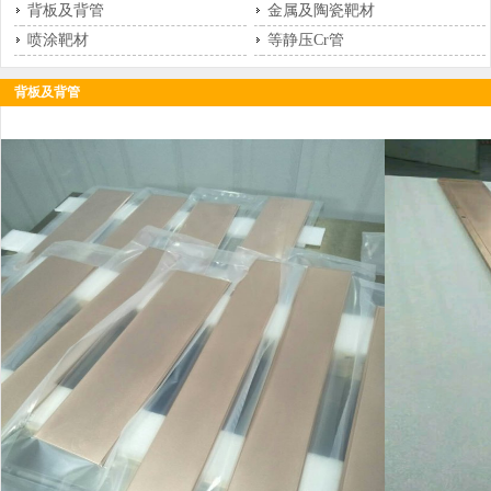
背板及背管
金属及陶瓷靶材
喷涂靶材
等静压Cr管
背板及背管